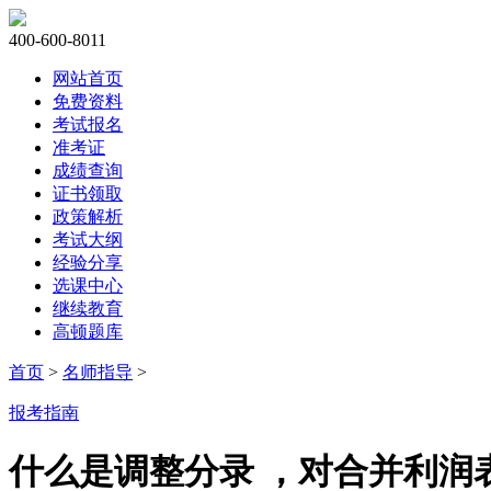
400-600-8011
网站首页
免费资料
考试报名
准考证
成绩查询
证书领取
政策解析
考试大纲
经验分享
选课中心
继续教育
高顿题库
首页
>
名师指导
>
报考指南
什么是调整分录 ，对合并利润