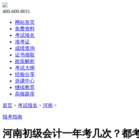
400-600-8011
网站首页
免费资料
考试报名
准考证
成绩查询
证书领取
政策解析
考试大纲
经验分享
选课中心
继续教育
高顿题库
首页
>
考试报名
>
河南
>
报考指南
河南初级会计一年考几次？都