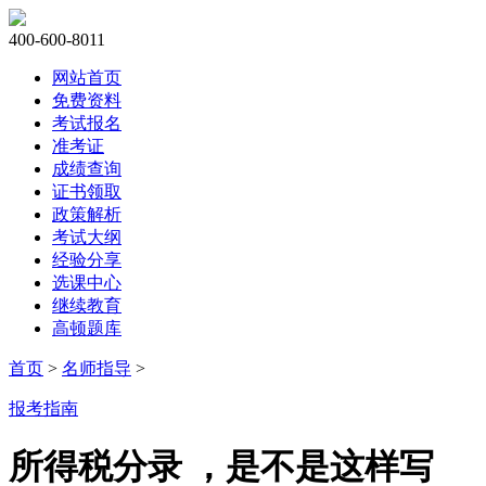
400-600-8011
网站首页
免费资料
考试报名
准考证
成绩查询
证书领取
政策解析
考试大纲
经验分享
选课中心
继续教育
高顿题库
首页
>
名师指导
>
报考指南
所得税分录 ，是不是这样写