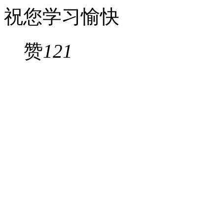
祝您学习愉快
赞
121