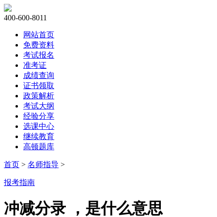
400-600-8011
网站首页
免费资料
考试报名
准考证
成绩查询
证书领取
政策解析
考试大纲
经验分享
选课中心
继续教育
高顿题库
首页
>
名师指导
>
报考指南
冲减分录 ，是什么意思