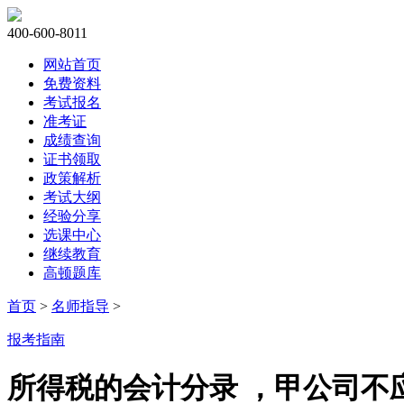
400-600-8011
网站首页
免费资料
考试报名
准考证
成绩查询
证书领取
政策解析
考试大纲
经验分享
选课中心
继续教育
高顿题库
首页
>
名师指导
>
报考指南
所得税的会计分录 ，甲公司不