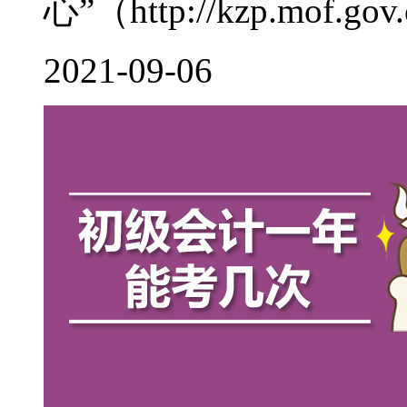
心”（http://kzp.mof.gov.c
2021-09-06