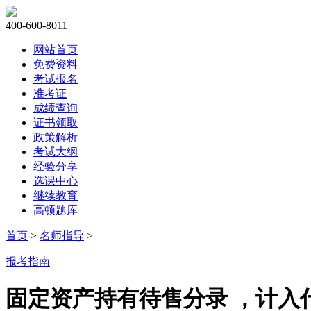
400-600-8011
网站首页
免费资料
考试报名
准考证
成绩查询
证书领取
政策解析
考试大纲
经验分享
选课中心
继续教育
高顿题库
首页
>
名师指导
>
报考指南
固定资产持有待售分录 ，计入