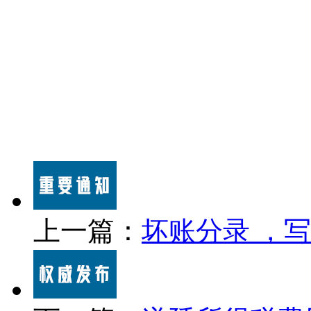
上一篇：
坏账分录 ，