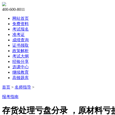
400-600-8011
网站首页
免费资料
考试报名
准考证
成绩查询
证书领取
政策解析
考试大纲
经验分享
选课中心
继续教育
高顿题库
首页
>
名师指导
>
报考指南
存货处理亏盘分录 ，原材料亏