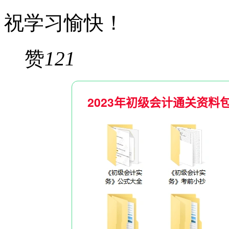
祝学习愉快！
赞
121