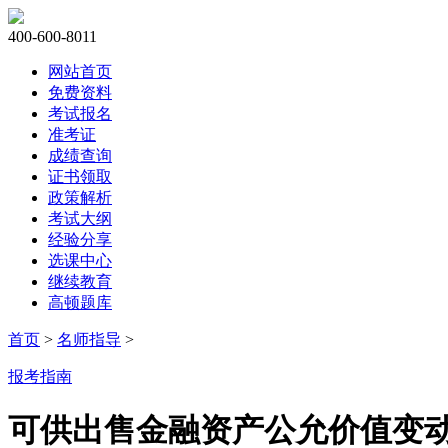
400-600-8011
网站首页
免费资料
考试报名
准考证
成绩查询
证书领取
政策解析
考试大纲
经验分享
选课中心
继续教育
高顿题库
首页
>
名师指导
>
报考指南
可供出售金融资产公允价值变动