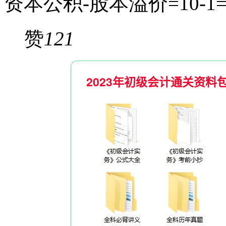
资本公积-股本溢价=10-1=
赞
121