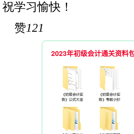
祝学习愉快！
赞
121