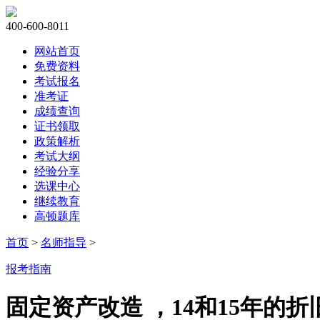
400-600-8011
网站首页
免费资料
考试报名
准考证
成绩查询
证书领取
政策解析
考试大纲
经验分享
选课中心
继续教育
高顿题库
首页
>
名师指导
>
报考指南
固定资产改造 ，14和15年的