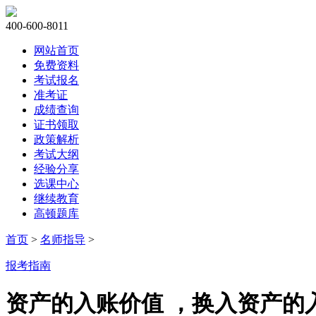
400-600-8011
网站首页
免费资料
考试报名
准考证
成绩查询
证书领取
政策解析
考试大纲
经验分享
选课中心
继续教育
高顿题库
首页
>
名师指导
>
报考指南
资产的入账价值 ，换入资产的