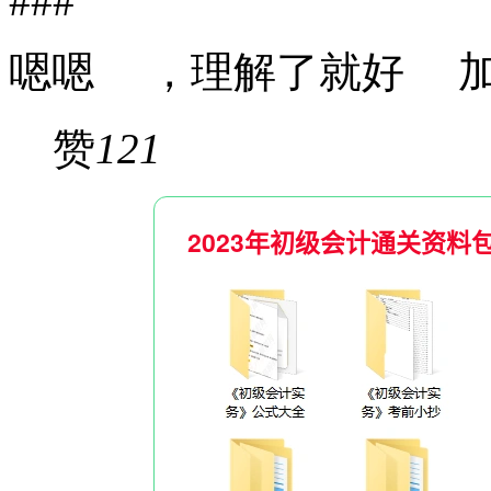
###
嗯嗯 ，理解了就好 
赞
121