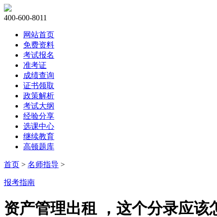
400-600-8011
网站首页
免费资料
考试报名
准考证
成绩查询
证书领取
政策解析
考试大纲
经验分享
选课中心
继续教育
高顿题库
首页
>
名师指导
>
报考指南
资产管理出租 ，这个分录应该