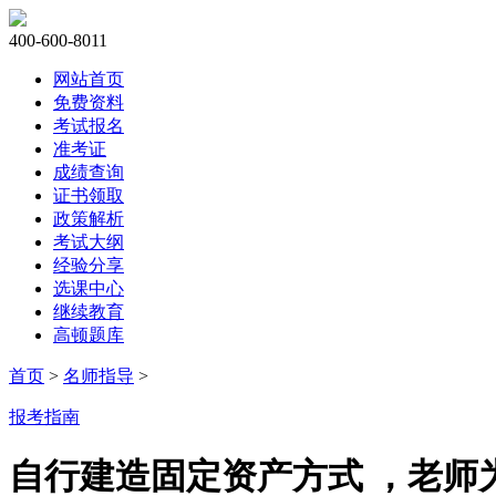
400-600-8011
网站首页
免费资料
考试报名
准考证
成绩查询
证书领取
政策解析
考试大纲
经验分享
选课中心
继续教育
高顿题库
首页
>
名师指导
>
报考指南
自行建造固定资产方式 ，老师