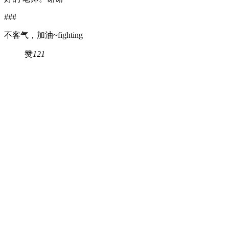
###
不客气，加油~fighting
赞
121