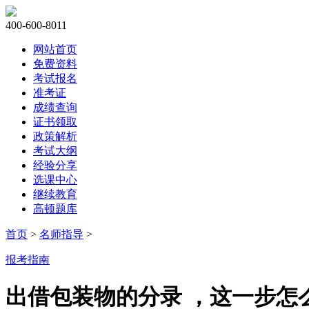
400-600-8011
网站首页
免费资料
考试报名
准考证
成绩查询
证书领取
政策解析
考试大纲
经验分享
选课中心
继续教育
高顿题库
首页
>
名师指导
>
报考指南
出借包装物的分录 ，这一步怎